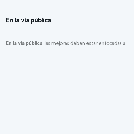
En la vía pública
En la vía pública
, las mejoras deben estar enfocadas a
la sustitución de elementos que consumen muchísima
energía, por otros que cumplan la misma función vial,
pero incrementen el ahorro de la misma. Por ejemplo,
cambiar las lámparas de descarga de vapor de
mercurio convencionales, por otras de
vapor de sodio
y la instalación de luces LED
.
Otra alternativa para el ahorro es establecer un arco
de tiempo durante la madrugada, en el que se
apaguen la mitad de las farolas, dejando así encendidas
las estrictamente necesarias para mantener una buena
luminosidad.