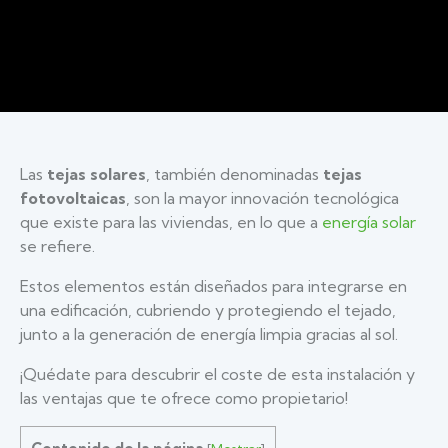
Las
tejas solares
, también denominadas
tejas
fotovoltaicas
, son la mayor innovación tecnológica
que existe para las viviendas, en lo que a
energía solar
se refiere.
Estos elementos están diseñados para integrarse en
una edificación, cubriendo y protegiendo el tejado,
junto a la generación de energía limpia gracias al sol.
¡Quédate para descubrir el coste de esta instalación y
las ventajas que te ofrece como propietario!