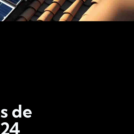
s de
024