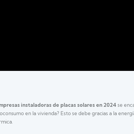
mpresas instaladoras de placas solares en 2024
se enc
consumo en la vivienda? Esto se debe gracias a la energía
rmica.