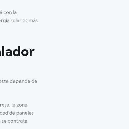
á con la
ergía solar es más
alador
 coste depende de
esa, la zona
tidad de paneles
i se contrata