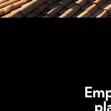
Emp
pl