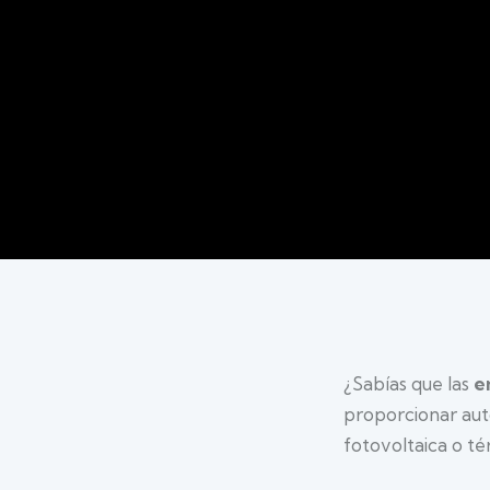
¿Sabías que las
e
proporcionar auto
fotovoltaica o té