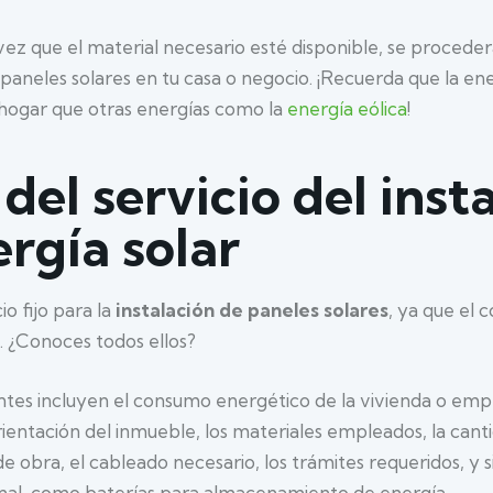
ez que el material necesario esté disponible, se proceder
s paneles solares en tu casa o negocio. ¡Recuerda que la en
l hogar que otras energías como la
energía eólica
!
del servicio del inst
rgía solar
io fijo para la
instalación de paneles solares
, ya que el
. ¿Conoces todos ellos?
tes incluyen el consumo energético de la vivienda o empr
rientación del inmueble, los materiales empleados, la can
de obra, el cableado necesario, los trámites requeridos, y s
onal, como baterías para almacenamiento de energía.