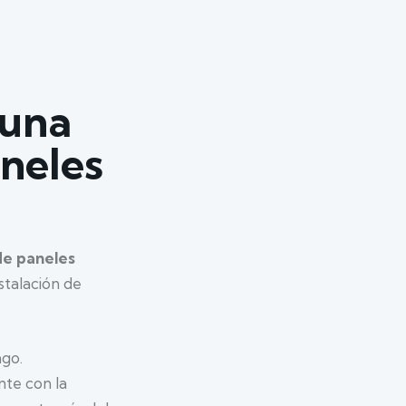
 una
neles
de paneles
talación de
ago.
nte con la