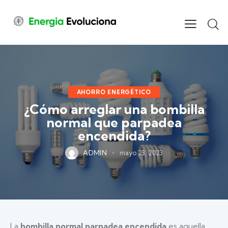
AHORRO ENERGÉTICO
¿Cómo arreglar una bombilla
normal que parpadea
encendida?
ADMIN
mayo 23, 2023
La
bombilla normal parpadea encendida
es aquella